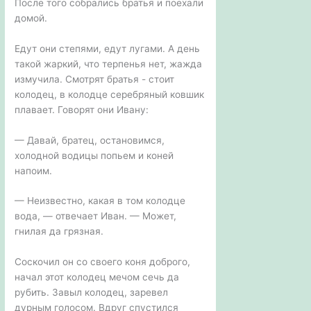
После того собрались братья и поехали
домой.
Едут они степями, едут лугами. А день
такой жаркий, что терпенья нет, жажда
измучила. Смотрят братья - стоит
колодец, в колодце серебряный ковшик
плавает. Говорят они Ивану:
— Давай, братец, остановимся,
холодной водицы попьем и коней
напоим.
— Неизвестно, какая в том колодце
вода, — отвечает Иван. — Может,
гнилая да грязная.
Соскочил он со своего коня доброго,
начал этот колодец мечом сечь да
рубить. Завыл колодец, заревел
дурным голосом. Вдруг спустился