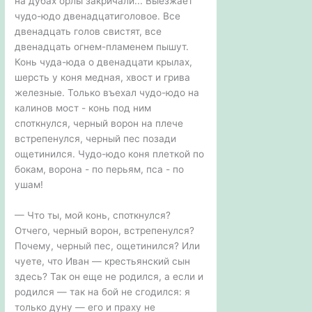
на дубах орлы закричали... Выезжает
чудо-юдо двенадцатиголовое. Все
двенадцать голов свистят, все
двенадцать огнем-пламенем пышут.
Конь чуда-юда о двенадцати крылах,
шерсть у коня медная, хвост и грива
железные. Только въехал чудо-юдо на
калинов мост - конь под ним
споткнулся, черный ворон на плече
встрепенулся, черный пес позади
ощетинился. Чудо-юдо коня плеткой по
бокам, ворона - по перьям, пса - по
ушам!
— Что ты, мой конь, споткнулся?
Отчего, черный ворон, встрепенулся?
Почему, черный пес, ощетинился? Или
чуете, что Иван — крестьянский сын
здесь? Так он еще не родился, а если и
родился — так на бой не сгодился: я
только дуну — его и праху не