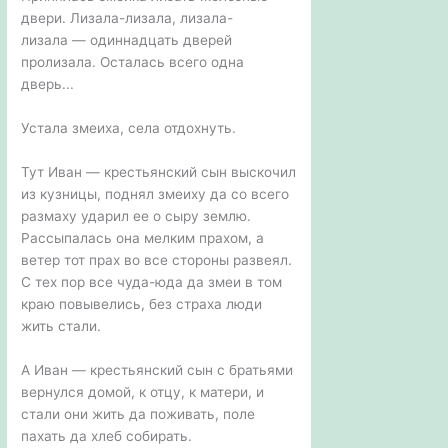
двери. Лизала-лизала, лизала-
лизала — одиннадцать дверей
пролизала. Осталась всего одна
дверь...
Устала змеиха, села отдохнуть.
Тут Иван — крестьянский сын выскочил
из кузницы, поднял змеиху да со всего
размаху ударил ее о сыру землю.
Рассыпалась она мелким прахом, а
ветер тот прах во все стороны развеял.
С тех пор все чуда-юда да змеи в том
краю повывелись, без страха люди
жить стали.
А Иван — крестьянский сын с братьями
вернулся домой, к отцу, к матери, и
стали они жить да поживать, поле
пахать да хлеб собирать.