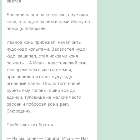
рвется.
Бросились они на конюшню, спустили
коня, а следом за ним и сами Ивану на
помощь побежали.
Иванов конь прибежал, начал бить
чудо-юдо копытами. Засвистел чудо-
юдо, зашипел, стал искрами коня
осыпать... А Иван - крестьянский сын
тем временем вылез из земли,
приловчился и отсек чуду-юду
огненный палец. После того давай
рубить ему головы, сшиб все до
единой, туловище на мелкие части
рассек и побросал все в реку
Смородину.
Прибегают тут братья.
— Эх вы, сони! — говорит Иван. — Из-