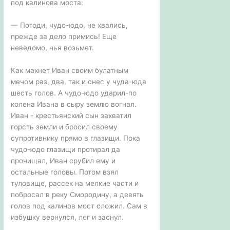
под калинова моста:
— Погоди, чудо-юдо, не хвались,
прежде за дело примись! Еще
неведомо, чья возьмет.
Как махнет Иван своим булатным
мечом раз, два, так и снес у чуда-юда
шесть голов. А чудо-юдо ударил-по
колена Ивана в сыру землю вогнал.
Иван - крестьянский сын захватил
горсть земли и бросил своему
супротивнику прямо в глазищи. Пока
чудо-юдо глазищи протирал да
прочищал, Иван срубил ему и
остальные головы. Потом взял
туловище, рассек на мелкие части и
побросал в реку Смородину, а девять
голов под калинов мост сложил. Сам в
избушку вернулся, лег и заснул.