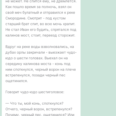
не может. Не спится ему, не дремлется.
Как пошло время за полночь, взял он
свой меч булатный и отправился к реке
Смородине. Смотрит - под кустом
старший брат спит, во всю мочь храпит.
Не стал Иван его будить, спрятался под
калинов мост, стоит, переезд сторожит.
Вдруг на реке воды взволновались, на
дубах орлы закричали - выезжает чудо-
юдо о шести головах. Выехал он на
середину калинова моста - конь под
ним споткнулся, черный ворон на плече
встрепенулся, позади черный пес
ощетинился.
Говорит чудо-юдо шестиголовое:
— Что ты, мой конь, споткнулся?
Отчего, черный ворон, встрепенулся?
Почему, черный пес, ощетинился? Или