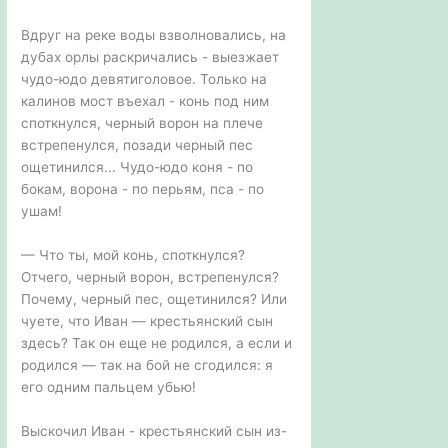
Вдруг на реке воды взволновались, на
дубах орлы раскричались - выезжает
чудо-юдо девятиголовое. Только на
калинов мост въехал - конь под ним
споткнулся, черный ворон на плече
встрепенулся, позади черный пес
ощетинился... Чудо-юдо коня - по
бокам, ворона - по перьям, пса - по
ушам!
— Что ты, мой конь, споткнулся?
Отчего, черный ворон, встрепенулся?
Почему, черный пес, ощетинился? Или
чуете, что Иван — крестьянский сын
здесь? Так он еще не родился, а если и
родился — так на бой не сгодился: я
его одним пальцем убью!
Выскочил Иван - крестьянский сын из-