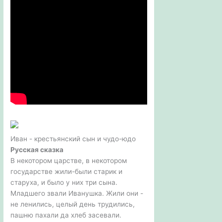
Иван - крестьянский сын и чудо-юдо
Русская сказка
В некотором царстве, в некотором
государстве жили-были старик и
старуха, и было у них три сына.
Младшего звали Иванушка. Жили они -
не ленились, целый день трудились,
пашню пахали да хлеб засевали.