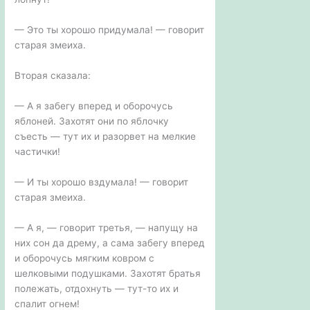
— Это ты хорошо придумала! — говорит
старая змеиха.
Вторая сказала:
— А я забегу вперед и оборочусь
яблоней. Захотят они по яблочку
съесть — тут их и разорвет на мелкие
частички!
— И ты хорошо вздумала! — говорит
старая змеиха.
— А я, — говорит третья, — напущу на
них сон да дрему, а сама забегу вперед
и оборочусь мягким ковром с
шелковыми подушками. Захотят братья
полежать, отдохнуть — тут-то их и
спалит огнем!