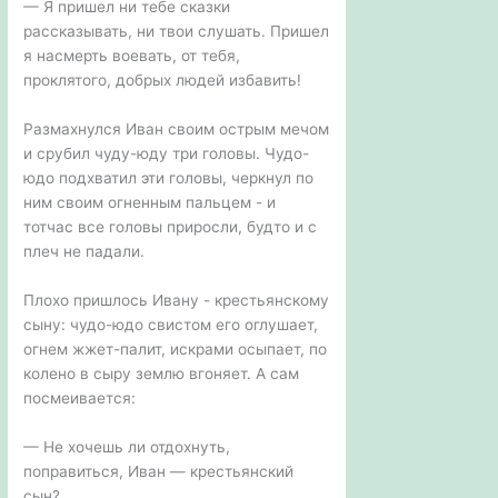
— Я пришел ни тебе сказки
рассказывать, ни твои слушать. Пришел
я насмерть воевать, от тебя,
проклятого, добрых людей избавить!
Размахнулся Иван своим острым мечом
и срубил чуду-юду три головы. Чудо-
юдо подхватил эти головы, черкнул по
ним своим огненным пальцем - и
тотчас все головы приросли, будто и с
плеч не падали.
Плохо пришлось Ивану - крестьянскому
сыну: чудо-юдо свистом его оглушает,
огнем жжет-палит, искрами осыпает, по
колено в сыру землю вгоняет. А сам
посмеивается:
— Не хочешь ли отдохнуть,
поправиться, Иван — крестьянский
сын?