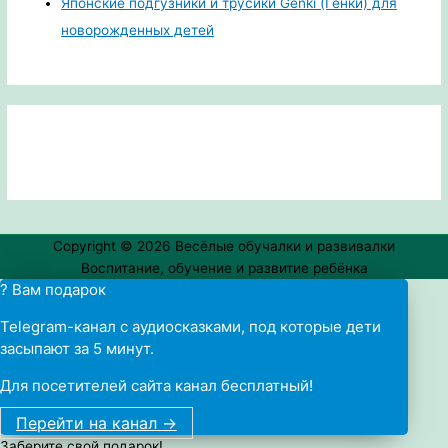
Японские подгузники и трусики Genki (Генки) для
новорожденных детей
Copyright © 2026
Весёлые обучалки и развивалки
Воспитание, обучение и развитие ребёнка
? Вам подарок
Telegram-канал с аудиосказками, под которые дети
засыпают за 5 минут.
Для посетителей сайта канал бесплатный!
Перейти на канал ->
Заберите свой подарок!