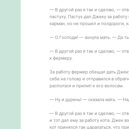
— В другой раз я так и сделаю, — от
пастуху. Пастух дал Джеку за работу
карман, но не прошел и полдороги, к
— О Господи! — ахнула мать. — Да ты
— В другой раз я так и сделаю, — от
к фермеру.
За работу фермер обещал дать Дже
себе на голову и отправился в обрат
расползся и прилип к его волосам.
— Ну и дурень! — сказала мать. — На
— В другой раз я так и сделаю, — от
и тот дал ему за работу кота. Джек в
кот принялся так царапаться, что пр