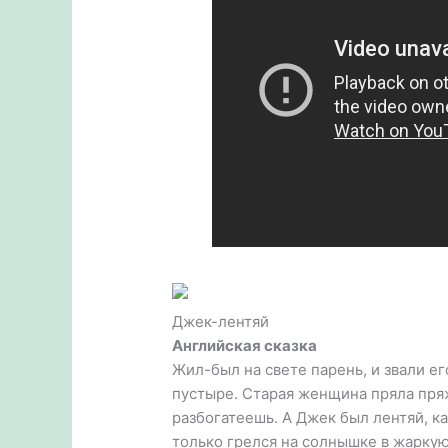
Джек-лентяй
Английская сказка
Жил-был на свете парень, и звали е
пустыре. Старая женщина пряла пряжу
разбогатеешь. А Джек был лентяй, к
только грелся на солнышке в жаркую