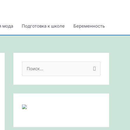
я мода
Подготовка к школе
Беременность
П
о
и
с
к
: