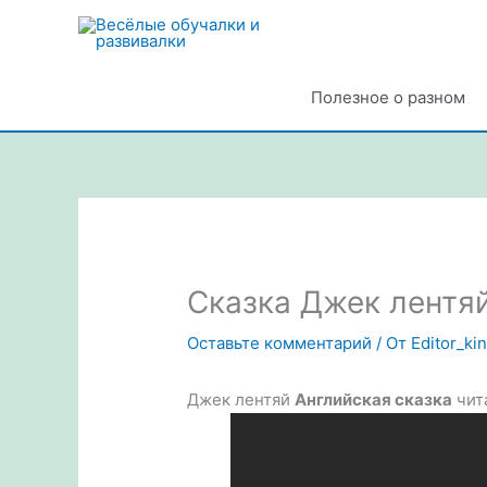
Перейти
к
содержимому
Полезное о разном
Сказка Джек лентя
Оставьте комментарий
/ От
Editor_ki
Джек лентяй
Английская сказка
чит