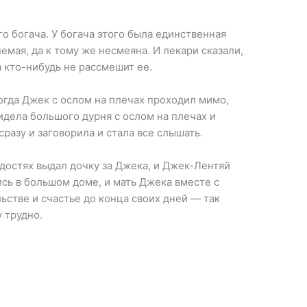
ого богача. У богача этого была единственная
немая, да к тому же несмеяна. И лекари сказали,
а кто-нибудь не рассмешит ее.
когда Джек с ослом на плечах проходил мимо,
видела большого дурня с ослом на плечах и
сразу и заговорила и стала все слышать.
адостях выдал дочку за Джека, и Джек-Лентяй
сь в большом доме, и мать Джека вместе с
ьстве и счастье до конца своих дней — так
 трудно.