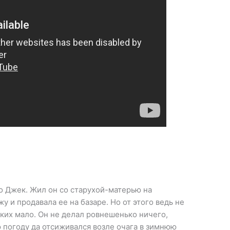
го Джек. Жил он со старухой-матерью на
 и продавала ее на базаре. Но от этого ведь не
аких мало. Он не делал ровнешенько ничего,
 погоду да отсиживался возле очага в зимнюю