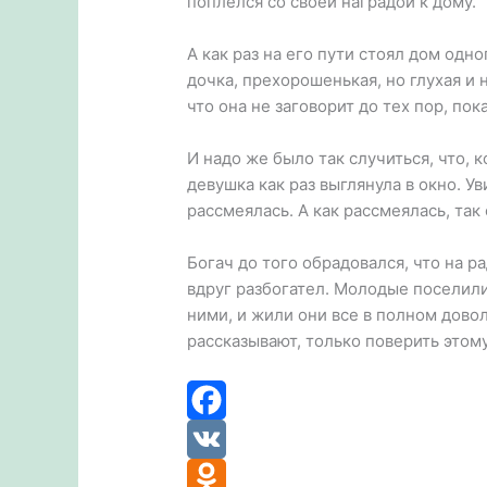
поплелся со своей наградой к дому.
А как раз на его пути стоял дом одн
дочка, прехорошенькая, но глухая и 
что она не заговорит до тех пор, пок
И надо же было так случиться, что, 
девушка как раз выглянула в окно. У
рассмеялась. А как рассмеялась, так 
Богач до того обрадовался, что на р
вдруг разбогател. Молодые поселили
ними, и жили они все в полном довол
рассказывают, только поверить этому
F
a
V