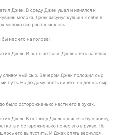
ветил Джек. В среду Джек ушел и нанялся к
 кувшин молока. Джек засунул кувшин к себе в
ак молоко все расплескалось.
 бы нес его на голове!
ветил Джек. И вот в четверг Джек опять нанялся
ку сливочный сыр. Вечером Джек положил сыр
ный путь. Но до дому опять ничего не донес: сыр
до было осторожненько нести его в руках.
ветил Джек. В пятницу Джек нанялся к булочнику,
зял кота и осторожненько понес его в руках. Но
ишлось его выпустить. И Джек опять вернулся