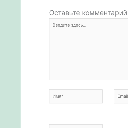
i
p
и
Оставьте комментарий
т
Введите
ь
здесь...
Имя*
Email*
Сайт