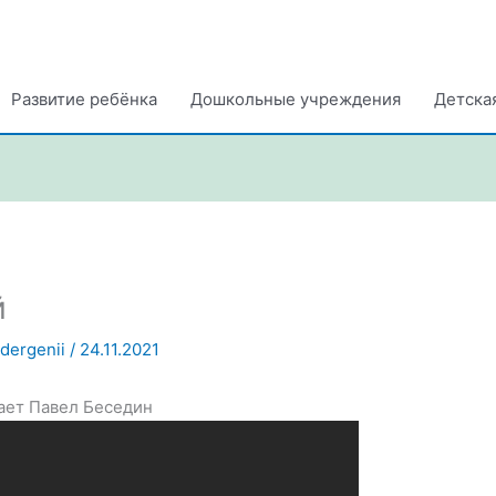
Развитие ребёнка
Дошкольные учреждения
Детска
й
ndergenii
/
24.11.2021
ает Павел Беседин