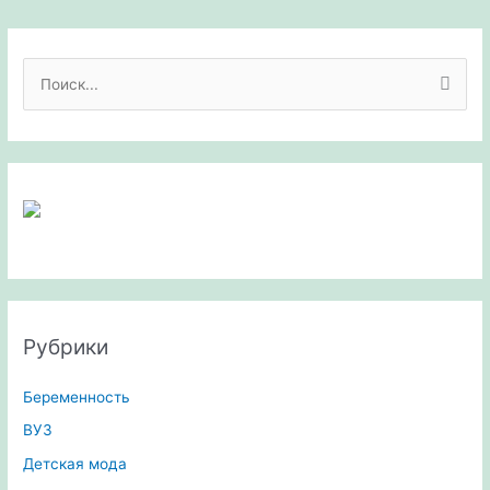
П
о
и
с
к
:
Рубрики
Беременность
ВУЗ
Детская мода