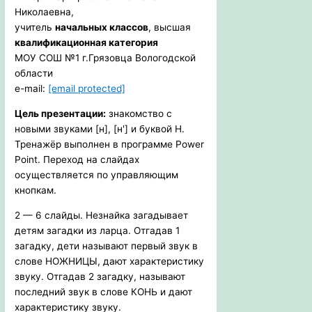
Николаевна,
учитель
начальных классов
, высшая
квалификационная категория
МОУ СОШ №1 г.Грязовца Вологодской
области
e-mail:
[email protected]
Цель презентации:
знакомство с
новыми звуками [н], [н'] и буквой Н.
Тренажёр выполнен в программе Power
Point. Переход на слайдах
осуществляется по управляющим
кнопкам.
2 — 6 слайды. Незнайка загадывает
детям загадки из ларца. Отгадав 1
загадку, дети называют первый звук в
слове НОЖНИЦЫ, дают характеристику
звуку. Отгадав 2 загадку, называют
последний звук в слове КОНЬ и дают
характеристику звуку.