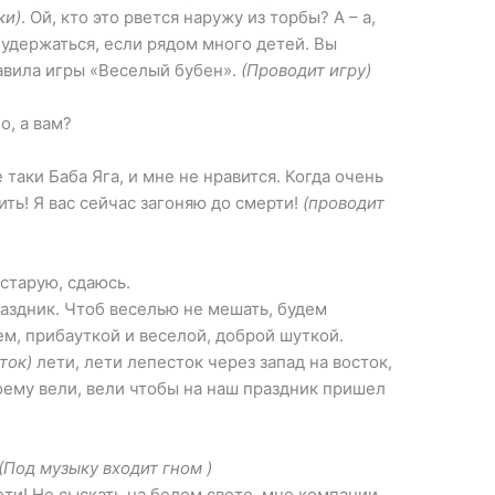
ки)
. Ой, кто это рвется наружу из торбы? А – а,
 удержаться, если рядом много детей. Вы
авила игры «Веселый бубен».
(Проводит игру)
о, а вам?
 таки Баба Яга, и мне не нравится. Когда очень
ть! Я вас сейчас загоняю до смерти!
(проводит
старую, сдаюсь.
аздник. Чтоб веселью не мешать, будем
м, прибауткой и веселой, доброй шуткой.
ток)
лети, лети лепесток через запад на восток,
оему вели, вели чтобы на наш праздник пришел
(Под музыку входит гном )
ети! Не сыскать на белом свете, мне компании