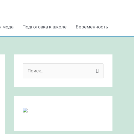
я мода
Подготовка к школе
Беременность
П
о
и
с
к
: