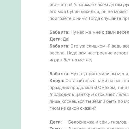
яга – это я!
(пожимает всем детям ру
это мой бубен веселый, он не может
поиграете с ним? Тогда слушайте пр
Баба яга:
Ну как же мне с вами весел
Дети:
Да!
Баба яга:
Это уж слишком! Я ведь все
весело. Надо вам настроение испорти
игру « бег на метле)
Баба яга:
Ну вот, притомили вы меня 
Клоун:
Оставайтесь с нами на наш пр
праздник продолжать! Смехом, танце
(подходит к цветку и отрывает лепес
лишь коснешься ты земли быть по м
гном из какой сказки?
Дети:
— Белоснежка и семь гномов.
Гном:
— Здрасте, здрасте, здрасте д