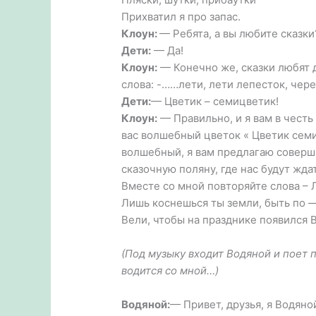
Прихватил я про запас.
Клоун:
— Ребята, а вы любите сказки
Дети:
— Да!
Клоун:
— Конечно же, сказки любят д
слова: -……лети, лети лепесток, чере
Дети:
— Цветик – семицветик!
Клоун:
— Правильно, и я вам в честь
вас волшебный цветок « Цветик семи
волшебный, я вам предлагаю соверш
сказочную поляну, где нас будут жда
Вместе со мной повторяйте слова – Л
Лишь коснешься ты земли, быть по 
Вели, чтобы на празднике появился 
(Под музыку входит Водяной и поет п
водится со мной…)
Водяной:
— Привет, друзья, я Водяно