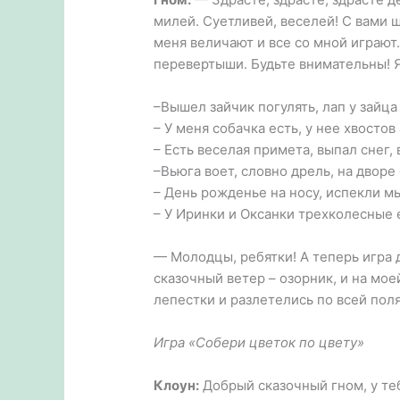
милей. Суетливей, веселей! С вами ш
меня величают и все со мной играют.
перевертыши. Будьте внимательны! Я
–Вышел зайчик погулять, лап у зайц
– У меня собачка есть, у нее хвостов
– Есть веселая примета, выпал снег,
–Вьюга воет, словно дрель, на дворе
– День рожденье на носу, испекли мы
– У Иринки и Оксанки трехколесные 
— Молодцы, ребятки! А теперь игра д
сказочный ветер – озорник, и на мое
лепестки и разлетелись по всей пол
Игра «Собери цветок по цвету»
Клоун:
Добрый сказочный гном, у теб