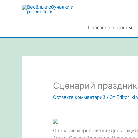
Перейти
к
содержимому
Полезное о разном
Сценарий праздник
Оставьте комментарий
/ От
Editor_ki
Сценарий мероприятия «День защит
Автор: Согоян Валентина Николаевна