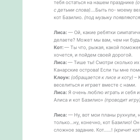
тебя остаться на нашем празднике
(
с детьми слова)
….Быть по- моему вел
кот Базилио.
(под музыку появляются 
Лиса:
— Ой, какие ребятки симпатичн
делаете? Может мы вам, чем ни буд
Кот:
— Ты что, рыжая, какой поможем,
хочется, и пойдем своей дорогой.
Лиса:
— Тише ты! Смотри сколько их 
Канарские острова! Если ты мне по
Клоун:
(обращается к лисе и коту)
– 
веселиться и играет вместе с нами.
Лиса:
Я очень люблю играть и себя и
Алиса и кот Базилио»
(проводит игру)
Лиса:
— Ну, вот мои планы рухнули, н
только…ну, конечно, кот Базилио! Он
сложное задание. Кот…...!
(кричит кот