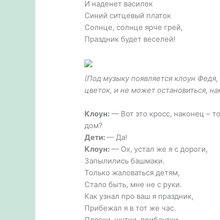
И наденет василек
Синий ситцевый платок
Солнце, солнце ярче грей,
Праздник будет веселей!
(Под музыку появляется клоун Федя, 
цветок, и не может остановиться, на
Клоун:
— Вот это кросс, наконец – т
дом?
Дети:
— Да!
Клоун:
— Ох, устал же я с дороги,
Запылились башмаки.
Только жаловаться детям,
Стало быть, мне не с руки.
Как узнал про ваш я праздник,
Прибежал я в тот же час.
Пляски, шутки, прибаутки