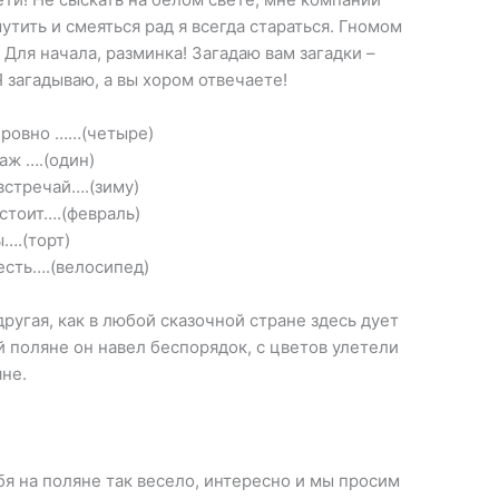
утить и смеяться рад я всегда стараться. Гномом
 Для начала, разминка! Загадаю вам загадки –
 загадываю, а вы хором отвечаете!
а ровно ……(четыре)
 аж ….(один)
 встречай….(зиму)
 стоит….(февраль)
….(торт)
есть….(велосипед)
ругая, как в любой сказочной стране здесь дует
й поляне он навел беспорядок, с цветов улетели
яне.
я на поляне так весело, интересно и мы просим