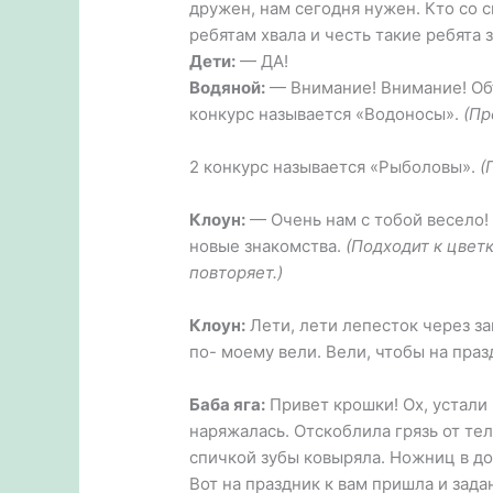
дружен, нам сегодня нужен. Кто со 
ребятам хвала и честь такие ребята 
Дети:
— ДА!
Водяной:
— Внимание! Внимание! Объ
конкурс называется «Водоносы».
(Пр
2 конкурс называется «Рыболовы».
(
Клоун:
— Очень нам с тобой весело! 
новые знакомства.
(Подходит к цвет
повторяет.)
Клоун:
Лети, лети лепесток через за
по- моему вели. Вели, чтобы на праз
Баба яга:
Привет крошки! Ох, устали 
наряжалась. Отскоблила грязь от тел
спичкой зубы ковыряла. Ножниц в до
Вот на праздник к вам пришла и зада