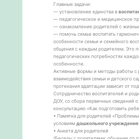
Главные задачи:
— установление единства в
воспита
— педагогическое и медицинское п
— ознакомление родителей с жизнью
— помочь семье воспитать гармонич
особенности семьи и семейного восп
общения с каждым родителем. Это п
педагогических потребностях каждо
особенности.
Активные формы и методы работы с 
взаимодействия семьи и детского са
протекания адаптации зависит от по
Сотрудничество воспитателей и род
ДОУ, со сбора первичных сведений о
консультацию «Как подготовить ребе
• Памятка для родителей «Проблемы 
условиям
дошкольного учреждения
• Анкета для родителей
(Беседы с родителями; общение со 