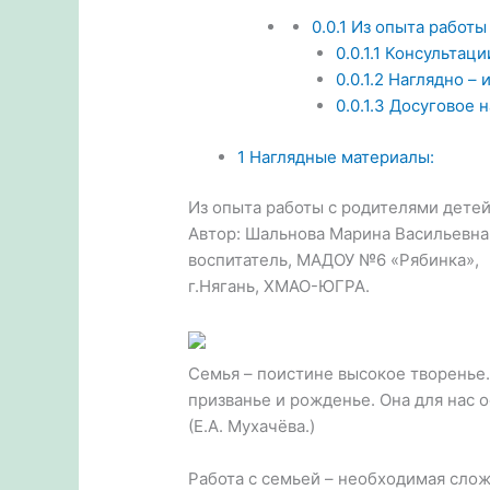
0.0.1
Из опыта работы 
0.0.1.1
Консультаци
0.0.1.2
Наглядно – 
0.0.1.3
Досуговое н
1
Наглядные материалы:
Из опыта работы с родителями детей
Автор: Шальнова Марина Васильевна
воспитатель, МАДОУ №6 «Рябинка»,
г.Нягань, XМАО-ЮГРА.
Семья – поистине высокое творенье.
призванье и рожденье. Она для нас о
(Е.А. Мухачёва.)
Работа с семьей – необходимая слож