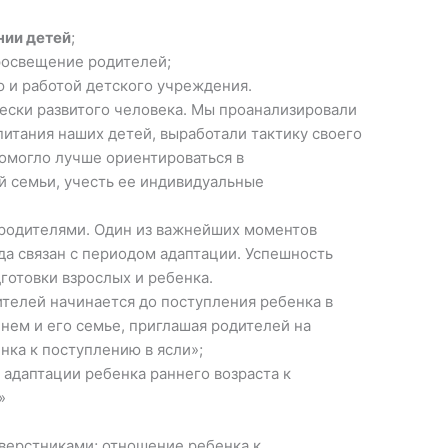
нии детей
;
росвещение родителей;
 и работой детского учреждения.
ески развитого человека. Мы проанализировали
итания наших детей, выработали тактику своего
омогло лучше ориентироваться в
й семьи, учесть ее индивидуальные
родителями. Один из важнейших моментов
да связан с периодом адаптации. Успешность
дготовки взрослых и ребенка.
ителей начинается до поступления ребенка в
 нем и его семье, приглашая родителей на
нка к поступлению в ясли»;
адаптации ребенка раннего возраста к
»
сверстниками; отношение ребенка к