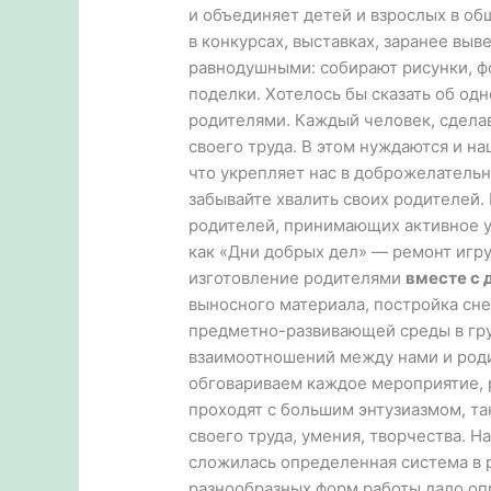
и объединяет детей и взрослых в об
в конкурсах, выставках, заранее вы
равнодушными: собирают рисунки, фо
поделки. Хотелось бы сказать об од
родителями. Каждый человек, сделав
своего труда. В этом нуждаются и на
что укрепляет нас в доброжелатель
забывайте хвалить своих родителей.
родителей, принимающих активное уч
как «Дни добрых дел» — ремонт игру
изготовление родителями
вместе с 
выносного материала, постройка сне
предметно-развивающей среды в гру
взаимоотношений между нами и роди
обговариваем каждое мероприятие, 
проходят с большим энтузиазмом, та
своего труда, умения, творчества. Н
сложилась определенная система в 
разнообразных форм работы дало оп