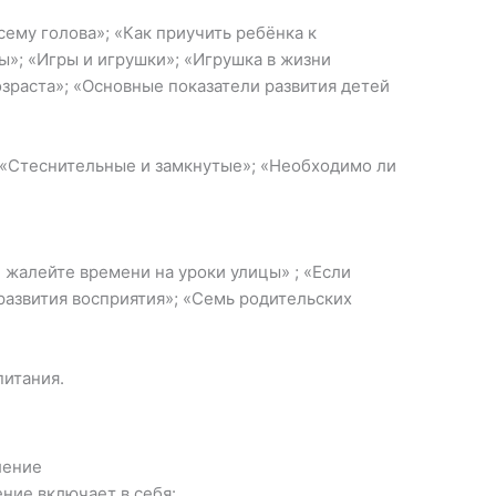
сему голова»; «Как приучить ребёнка к
»; «Игры и игрушки»; «Игрушка в жизни
озраста»; «Основные показатели развития детей
 «Стеснительные и замкнутые»; «Необходимо ли
е жалейте времени на уроки улицы» ; «Если
 развития восприятия»; «Семь родительских
питания.
ление
ние включает в себя: