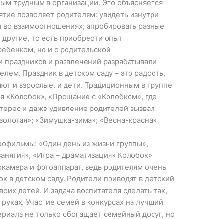
мым трудным в организации. Это объясняется
ятие позволяет родителям: увидеть изнутри
и во взаимоотношениях; апробировать разные
 другие, то есть приобрести опыт
ребенком, но и с родительской
 праздников и развлечений разрабатывали
лем. Праздник в детском саду – это радость,
яют и взрослые, и дети. Традиционным в группе
я «Колобок», «Прощание с «Колобком», где
терес и даже удивление родителей вызвал
золотая»; «Зимушка-зима»; «Весна-красна»
офильмы: «Один день из жизни группы»,
анятия», «Игра – драматизация» Колобок».
окамера и фотоаппарат, ведь родителям очень
ок в детском саду. Родители приводят в детский
своих детей. И задача воспитателя сделать так,
 руках. Участие семей в конкурсах на лучший
ериала не только обогащает семейный досуг, но