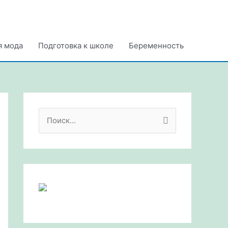
я мода
Подготовка к школе
Беременность
П
о
и
с
к
: