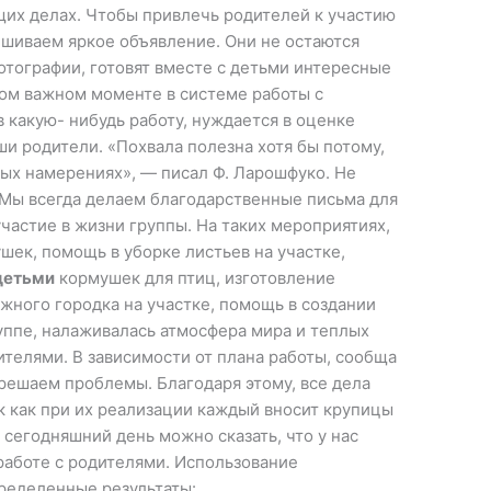
щих делах. Чтобы привлечь родителей к участию
вешиваем яркое объявление. Они не остаются
тографии, готовят вместе с детьми интересные
ном важном моменте в системе работы с
 какую- нибудь работу, нуждается в оценке
ши родители. «Похвала полезна хотя бы потому,
ных намерениях», — писал Ф. Ларошфуко. Не
 Мы всегда делаем благодарственные письма для
астие в жизни группы. На таких мероприятиях,
шек, помощь в уборке листьев на участке,
детьми
кормушек для птиц, изготовление
жного городка на участке, помощь в создании
ппе, налаживалась атмосфера мира и теплых
телями. В зависимости от плана работы, сообща
решаем проблемы. Благодаря этому, все дела
к как при их реализации каждый вносит крупицы
а сегодняшний день можно сказать, что у нас
работе с родителями. Использование
ределенные результаты: