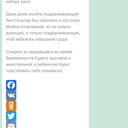
набору веса.
Даже дома носите поддерживающий
бюстгальтер без поролона и косточек.
Можно спортивный, но не сильно
давящий, а только поддерживающий,
чтоб избежать отвисания груди.
Следите за здоровьем и во время
беременности будете красивой и
женственной, а ребеночек будет
чувствовать себя прекрасно.
F
a
V
c
K
O
e
d
T