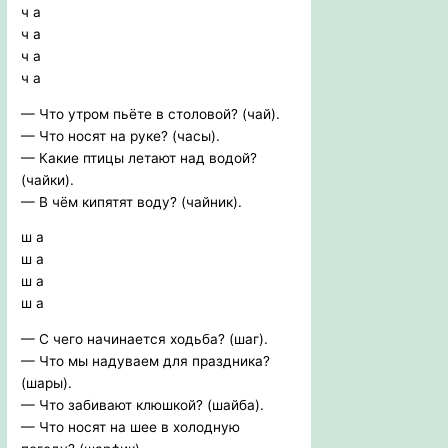
ч а
ч а
ч а
ч а
— Что утром пьёте в столовой? (чай).
— Что носят на руке? (часы).
— Какие птицы летают над водой?
(чайки).
— В чём кипятят воду? (чайник).
ш а
ш а
ш а
ш а
— С чего начинается ходьба? (шаг).
— Что мы надуваем для праздника?
(шары).
— Что забивают клюшкой? (шайба).
— Что носят на шее в холодную