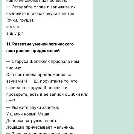
никто не сможет их прочесть.
— Отгадайте слова и запишите их,
выделите в словах звуки занятия
(очки, груша).
и к ч о
а ш у р г
11. Развитие умений логического
построения предложений.
— Старуха Шапокляк прислала нам
письмо.
Она составила предложения со
звуками Ч — Ш, прочитайте то, что
записала старуха Шапокляк и
проверьте, есть в её записи ошибки или
нет?
— Укажите звуки занятия.
У шапки новый Маша.
Девочка ватрушка печёт.
Лошадка причёсывает мальчика.
— Запишите предложения верно: