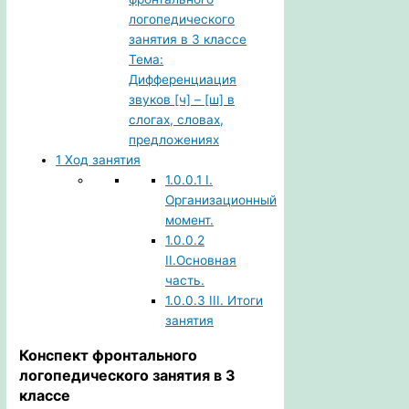
логопедического
занятия в 3 классе
Тема:
Дифференциация
звуков [ч] – [ш] в
слогах, словах,
предложениях
1
Ход занятия
1.0.0.1
I.
Организационный
момент.
1.0.0.2
II.Основная
часть.
1.0.0.3
III. Итоги
занятия
Конспект фронтального
логопедического занятия в 3
классе