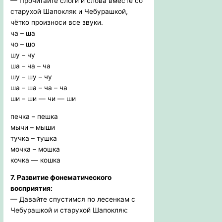
— Прочитайте слоги и слова вместе со
старухой Шапокляк и Чебурашкой,
чётко произноси все звуки.
ча – ша
чо – шо
шу – чу
ша – ча – ча
шу – шу – чу
ша – ша – ча – ча
ши – ши — чи — ши
печка – пешка
мычи – мыши
тучка – тушка
мочка – мошка
кочка — кошка
7. Развитие фонематического
восприятия:
— Давайте спустимся по лесенкам с
Чебурашкой и старухой Шапокляк: