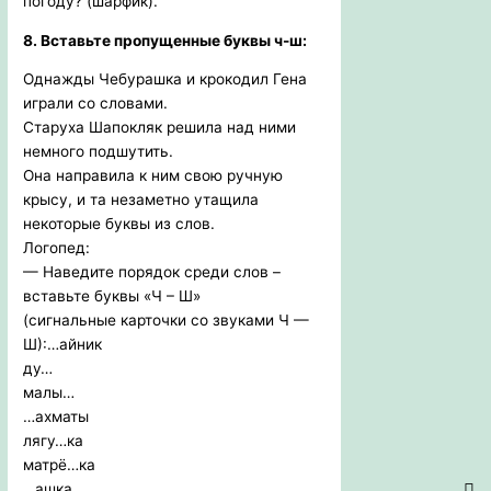
погоду? (шарфик).
8. Вставьте пропущенные буквы ч-ш:
Однажды Чебурашка и крокодил Гена
играли со словами.
Старуха Шапокляк решила над ними
немного подшутить.
Она направила к ним свою ручную
крысу, и та незаметно утащила
некоторые буквы из слов.
Логопед:
— Наведите порядок среди слов –
вставьте буквы «Ч – Ш»
(сигнальные карточки со звуками Ч —
Ш):…айник
ду…
малы…
…ахматы
лягу…ка
матрё…ка
…ашка