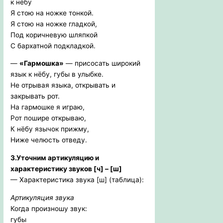
к нёбу
Я стою на ножке тонкой.
Я стою на ножке гладкой,
Под коричневую шляпкой
С бархатной подкладкой.
—
«Гармошка»
— присосать широкий
язык к нёбу, губы в улыбке.
Не отрывая языка, открывать и
закрывать рот.
На гармошке я играю,
Рот пошире открываю,
К нёбу язычок прижму,
Ниже челюсть отведу.
3.Уточним артикуляцию и
характеристику звуков [ч] – [ш]
— Характеристика звука [ш] (таблица):
Артикуляция звука
Когда произношу звук:
губы