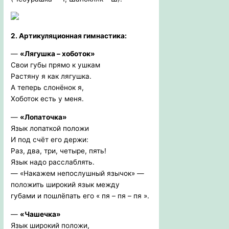
2. Артикуляционная гимнастика:
—
«Лягушка – хоботок»
Свои губы прямо к ушкам
Растяну я как лягушка.
А теперь слонёнок я,
Хоботок есть у меня.
—
«Лопаточка»
Язык лопаткой положи
И под счёт его держи:
Раз, два, три, четыре, пять!
Язык надо расслаблять.
— «Накажем непослушный язычок» —
положить широкий язык между
губами и пошлёпать его « пя – пя – пя ».
—
«Чашечка»
Язык широкий положи,