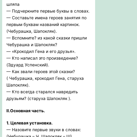
шляпа
— Подчеркните первые буквы в словах.
— Составьте имена героев занятия по
первым буквам названий картинок.
(Чебурашка, Шапокляк).
— Вспомните? из какой сказки пришли
Чебурашка и Шапокляк?
— «Крокодил Гена и его друзья».
— Кто написал это произведение?
(Эдуард Успенский).
— Как звали героев этой сказки?
( Чебурашка, крокодил Гена, старуха
Шапокляк).
— Кто всегда старался навредить
друзьям? (старуха Шапокляк ).
II.Основная часть.
1. Целевая установка.
— Назовите первые звуки в словах:
(Чебурашка – Ч, Шапокляк – Ш).