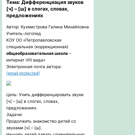
Тема: Дифференциация звуков
[ч] – [ш] в слогах, словах,
предложениях
Автор: Кухмистрова Галина Михайловна
Учитель-логопед
КОУ ОО «Петропавловская
специальная (коррекционная)
общеобразовательная школа
–
интернат VIII вида»
Электронная почта автора:
[email protected]
Цель:
Учить дифференцировать звуки
[ч] – [ш] в слогах, словах,
предложениях.
Задачи:
Продолжить знакомство детей со
звуками [ч] – [ш].
Научить детей давать сравнительную