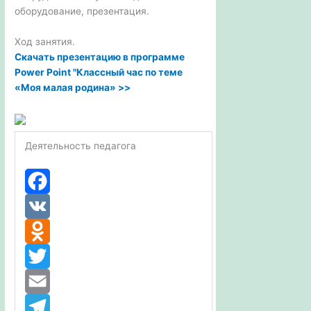
оборудование, презентация.
Ход занятия.
Скачать презентацию в программе
Power Point "Классный час по теме
«Моя малая родина» >>
Деятельность педагога
F
a
V
c
K
O
e
d
T
b
n
w
E