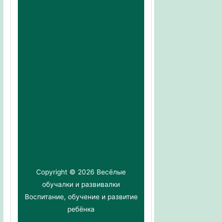
Куклы Барби (Barbie) и Винкс
(Winx) для девочек
Японские подгузники и трусики
Genki (Генки) для
новорожденных детей
Copyright © 2026
Весёлые
обучалки и развивалки
Воспитание, обучение и развитие
ребёнка