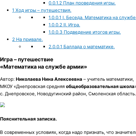
0.0.1.2
План проведения игры.
1
Ход игры – путешествия.
1.0.0.1
I. Беседа. Математика на службе
1.0.0.2
II. Игра.
1.0.0.3
Подведение итогов игры.
2
На привале.
2.0.0.1
Баллада о математике.
Игра – путешествие
«Математика на службе армии»
Автор:
Николаева Нина Алексеевна
– учитель математики,
МКОУ «Днепровская средняя
общеобразовательная школа
с. Днепровское, Новодугинский район, Смоленская область.
Пояснительная записка.
В современных условиях, когда надо признать, что значите