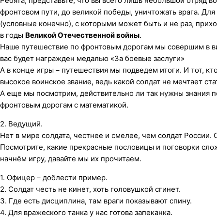
Ребята, представьте, что вы всего лишь небольшой отряд во
фронтовом пути, до великой победы, уничтожать врага. Для
(условные конечно), с которыми может быть и не раз, при
в годы
Великой Отечественной войны
.
Наше путешествие по фронтовым дорогам мы совершим в вид
вас будет награжден медалью «За боевые заслуги»
А в конце игры – путешествия мы подведем итоги. И тот, кт
высокое воинское звание, ведь какой солдат не мечтает ст
А еще мы посмотрим, действительно ли так нужны знания по
фронтовым дорогам с математикой.
2. Ведущий.
Нет в мире солдата, честнее и смелее, чем солдат России.
Посмотрите, какие прекрасные пословицы и поговорки слож
начнём игру, давайте мы их прочитаем.
1. Офицер – доблести пример.
2. Солдат честь не кинет, хоть головушкой сгинет.
3. Где есть дисциплина, там враги показывают спину.
4. Для вражеского танка у нас готова запеканка.