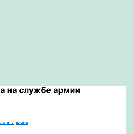
а на службе армии
лужбе армии»