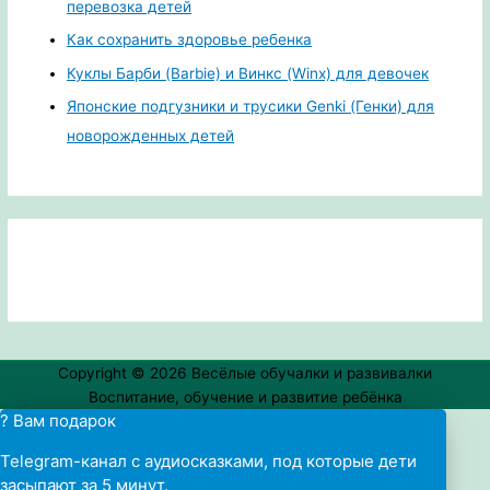
перевозка детей
Как сохранить здоровье ребенка
Куклы Барби (Barbie) и Винкс (Winx) для девочек
Японские подгузники и трусики Genki (Генки) для
новорожденных детей
Copyright © 2026
Весёлые обучалки и развивалки
Воспитание, обучение и развитие ребёнка
? Вам подарок
Telegram-канал с аудиосказками, под которые дети
засыпают за 5 минут.