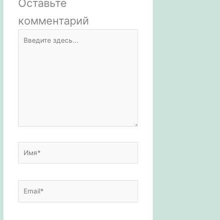
Оставьте
i
m
A
а
комментарий
k
p
в
Введите
i
p
и
здесь...
т
ь
Имя*
Email*