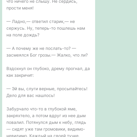
что ничего не слышу. Не сердись,
прости меня!
— Ладно,— ответил старик,— не
сержусь. Ну, теперь-то пошлешь нам
на поле дождь?
— А почему же не послать-то? —
засмеялся Бог грозы.— Жалко, что ли?
Вздохнул он глубоко, дрему прогнал, да
как закричит:
— Эй вы, слуги верные, просыпайтесь!
Дело для вас нашлось!
Забурчало что-то в глубокой яме,
закряхтело, а потом вдруг из нее дым
повалил. Потянулся дым к небу, глядь
— сидят уже там громовики, видимо-
невидимо. Каждый на своей тучке.