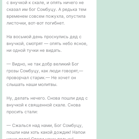
с внучкой к скале, и опять ничего не
сказал им бог Сомбуцу. А редька тем
временем совсем пожухла, опустила
листочки, вот-вот погибнет.
На восьмой день проснулись дед с
внучкой, смотрят — опять небо ясное,
ни одной тучки не видать.
— Видно, не так добр великий Бог
грозы Сомбуцу, как люди говорят,—
проворчал старик.— Не хочет он
слышать наши молитвы.
Ну, делать нечего. Снова пошли дед с
внучкой к священной скале. Снова
просить стали:
— Сжалься над нами, Бог Сомбуцу,
пошли нам хоть какой дождик! Напои
наше поле! Спаси нашу редьку!