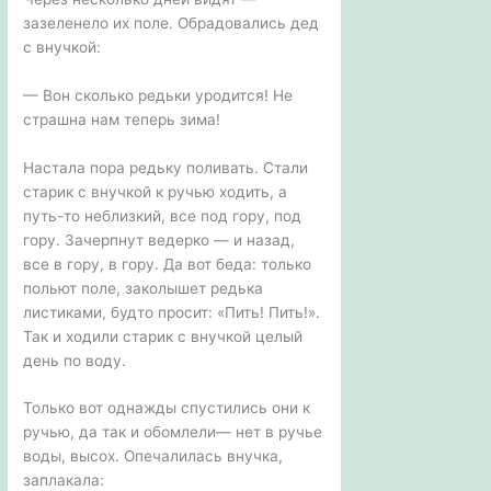
зазеленело их поле. Обрадовались дед
с внучкой:
— Вон сколько редьки уродится! Не
страшна нам теперь зима!
Настала пора редьку поливать. Стали
старик с внучкой к ручью ходить, а
путь-то неблизкий, все под гору, под
гору. Зачерпнут ведерко — и назад,
все в гору, в гору. Да вот беда: только
польют поле, заколышет редька
листиками, будто просит: «Пить! Пить!».
Так и ходили старик с внучкой целый
день по воду.
Только вот однажды спустились они к
ручью, да так и обомлели— нет в ручье
воды, высох. Опечалилась внучка,
заплакала: