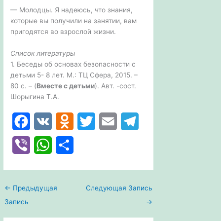
— Молодцы. Я надеюсь, что знания,
которые вы получили на занятии, вам
пригодятся во взрослой жизни.
Список литературы
1. Беседы об основах безопасности с
детьми 5- 8 лет. М.: ТЦ Сфера, 2015. –
80 с. – (
Вместе с детьми
). Авт. -сост.
Шорыгина Т.А.
F
V
O
T
E
T
a
K
d
w
m
e
V
W
О
c
n
i
a
l
i
h
т
e
o
t
i
e
b
a
п
←
Предыдущая
Следующая Запись
b
k
t
l
g
e
t
р
Запись
→
o
l
e
r
r
s
а