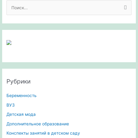
П
о
и
с
к
:
Рубрики
Беременность
ВУЗ
Детская мода
Дополнительное образование
Конспекты занятий в детском саду