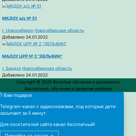
МКДОУ д/с № 51
г. Новосибирск
Новосибирская область
Добавлено 24.01.2022
МАДОУ ЦРР № 2 "ДЕЛЬФИН"
г. Бердск
Новосибирская область
Добавлено 24.01.2022
Copyright © 2026
Весёлые обучалки и развивалки
Воспитание, обучение и развитие ребёнка
? Вам подарок
Telegram-канал с аудиосказками, под которые дети
засыпают за 5 минут.
Для посетителей сайта канал бесплатный!
Перейти на канал ->