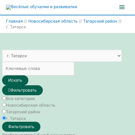
Перейти
Глав
к
содержимому
мен
Главная
Новосибирская область
Татарский район
г. Татарск
Искать
Фильтровать
Все категории
Новосибирская область
Татарский район
г. Татарск
Фильтровать
Отображаются 1-5 из 5 результатов