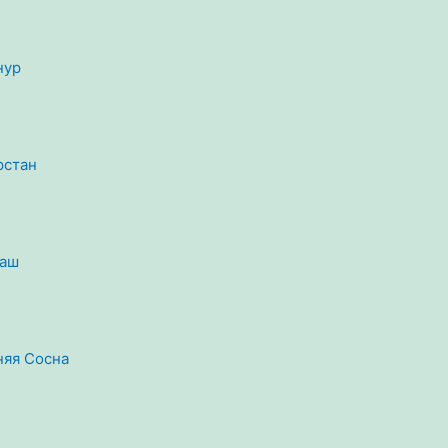
нур
рстан
баш
няя Сосна