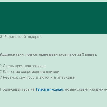
Заберите свой подарок!
Аудиосказки, под которые дети засыпают за 5 минут.
? Очень приятная озвучка
? Классные современные книжки
? Ребёнок сам просит включить эти сказки
Подписывайтесь на
Telegram-канал
, новые сказки каждую н