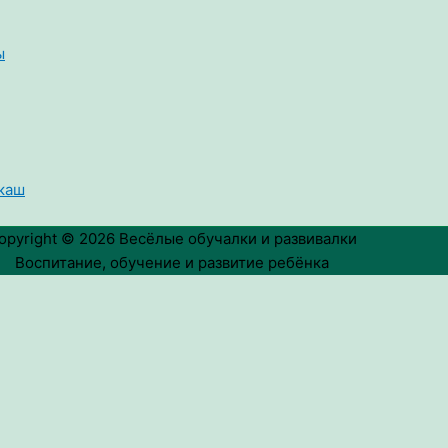
ы
укаш
opyright © 2026
Весёлые обучалки и развивалки
Воспитание, обучение и развитие ребёнка