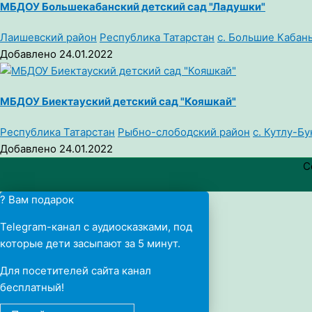
МБДОУ Большекабанский детский сад "Ладушки"
Лаишевский район
Республика Татарстан
с. Большие Кабан
Добавлено 24.01.2022
МБДОУ Биектауский детский сад "Кояшкай"
Республика Татарстан
Рыбно-слободский район
с. Кутлу-Б
Добавлено 24.01.2022
C
? Вам подарок
Telegram-канал с аудиосказками, под
которые дети засыпают за 5 минут.
Для посетителей сайта канал
бесплатный!