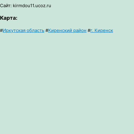
Сайт: kirmdou11.ucoz.ru
Карта:
#
Иркутская область
#
Киренский район
#
г. Киренск