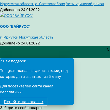
Иркутская область
с. Светлолобово
Усть-удинский район
Добавлено 24.01.2022
ООО "БАЙРУСС"
г. Иркутск
Иркутская область
Добавлено 24.01.2022
C
? Вам подарок
Telegram-канал с аудиосказками, под
которые дети засыпают за 5 минут.
Для посетителей сайта канал
бесплатный!
Перейти на канал ->
Заберите свой подарок!