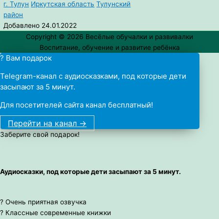
г. Тулун
Иркутская область
Тулунский
район
Добавлено 24.01.2022
Copyright © 2026
Весёлые обучалки и развивалки
Воспитание, обучение и развитие ребёнка
? Вам подарок
Telegram-канал с аудиосказками, под которые дети
засыпают за 5 минут.
Для посетителей сайта канал бесплатный!
Перейти на канал ->
Заберите свой подарок!
Аудиосказки, под которые дети засыпают за 5 минут.
? Очень приятная озвучка
? Классные современные книжки