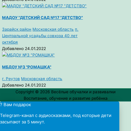
МАДОУ "ДЕТСКИЙ САД №17 "ДЕТСТВО"
Зарайск район
Московская область
п.
Центральной усадьбы совхоза 40 лет
октября
Добавлено 24.01.2022
МБДОУ №3 "РОМАШКА"
г. Реутов
Московская область
Добавлено 24.01.2022
Copyright © 2026
Весёлые обучалки и развивалки
Воспитание, обучение и развитие ребёнка
? Вам подарок
Telegram-канал с аудиосказками, под которые дети
засыпают за 5 минут.