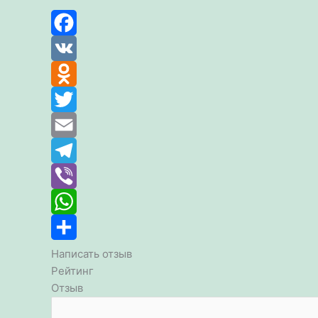
Facebook
VK
Odnoklassniki
Twitter
Email
Telegram
Viber
WhatsApp
Отправить
Написать отзыв
Рейтинг
Отзыв