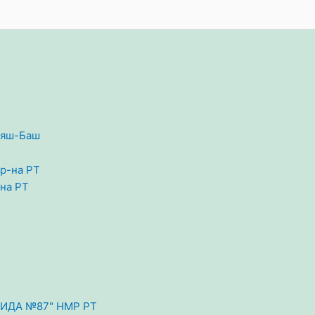
ряш-Баш
на РТ