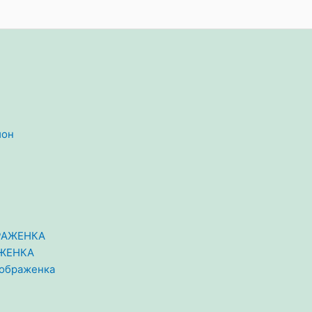
йон
АЖЕНКА
еображенка