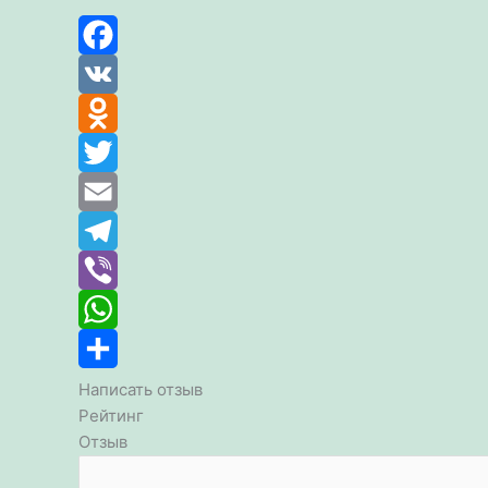
Facebook
VK
Odnoklassniki
Twitter
Email
Telegram
Viber
WhatsApp
Отправить
Написать отзыв
Рейтинг
Отзыв