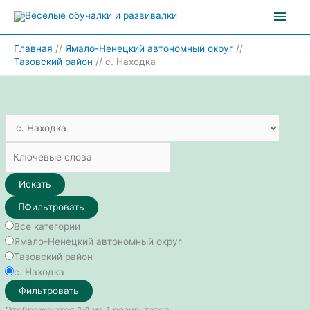
Перейти
Глав
к
содержимому
мен
Главная
Ямало-Ненецкий автономный округ
Тазовский район
с. Находка
Искать
Фильтровать
Все категории
Ямало-Ненецкий автономный округ
Тазовский район
с. Находка
Фильтровать
Отображаются 1-1 из 1 результатов