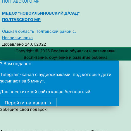
МБДОУ "НОВОИЛЬИНОВСКИЙ Д/САД"
ПОЛТАВСКОГО МР
Омская область
Полтавский район
с.
Новоильиновка
Добавлено 24.01.2022
Copyright © 2026
Весёлые обучалки и развивалки
Воспитание, обучение и развитие ребёнка
? Вам подарок
Telegram-канал с аудиосказками, под которые дети
засыпают за 5 минут.
Для посетителей сайта канал бесплатный!
Перейти на канал ->
Заберите свой подарок!