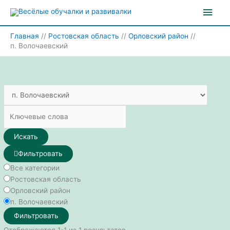
Перейти
Глав
к
содержимому
мен
Главная
Ростовская область
Орловский район
п. Волочаевский
Искать
Фильтровать
Все категории
Ростовская область
Орловский район
п. Волочаевский
Фильтровать
Отображаются 1-1 из 1 результатов