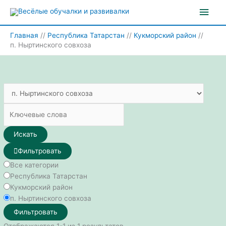
Перейти
Глав
к
содержимому
мен
Главная
Республика Татарстан
Кукморский район
п. Ныртинского совхоза
Искать
Фильтровать
Все категории
Республика Татарстан
Кукморский район
п. Ныртинского совхоза
Фильтровать
Отображаются 1-1 из 1 результатов