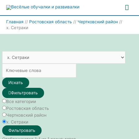
Перейти
Гла
к
содержимому
ме
Главная
Ростовская область
Чертковский район
х. Сетраки
Искать
Фильтровать
Все категории
Ростовская область
Чертковский район
х. Сетраки
Фильтровать
Отображаются 1-1 из 1 результатов