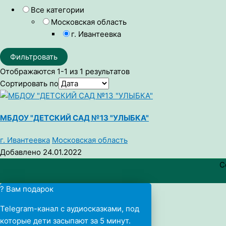
Все категории
Московская область
г. Ивантеевка
Фильтровать
Отображаются 1-1 из 1 результатов
Сортировать по
МБДОУ "ДЕТСКИЙ САД №13 "УЛЫБКА"
г. Ивантеевка
Московская область
Добавлено 24.01.2022
C
? Вам подарок
Telegram-канал с аудиосказками, под
которые дети засыпают за 5 минут.