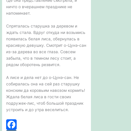
где она представление смотрела, и
ничто о вчерашнем празднике не
напоминает.
Спряталась старушка за деревом и
ждать стала. Вдруг откуда ни возьмись
появилась белая лиса, обернулась в
красивую девушку. Смотрит о-Цунэ-сан
из-за дерева во все глаза. Совсем
забыла, что в темном лесу стоит, а
рядом оборотень резвится.
А лисе и дела нет до о-Цунэ-сан. Не
собиралась она на сей раз старушку
конским да коровьим навозом кормить!
Ждала белая лиса в гости своих
подружек-лис, чтоб большой праздник
устроить и до утра веселиться.