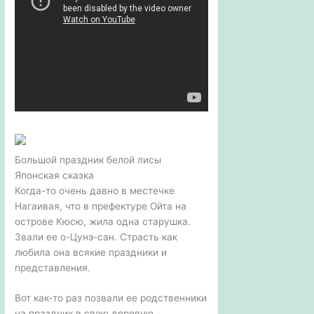
Большой праздник белой лисы
Японская сказка
Когда-то очень давно в местечке
Нагаивая, что в префектуре Ойта на
острове Кюсю, жила одна старушка.
Звали ее о-Цунэ-сан. Страсть как
любила она всякие праздники и
представления.
Вот как-то раз позвали ее родственники
на праздник в свою деревню.