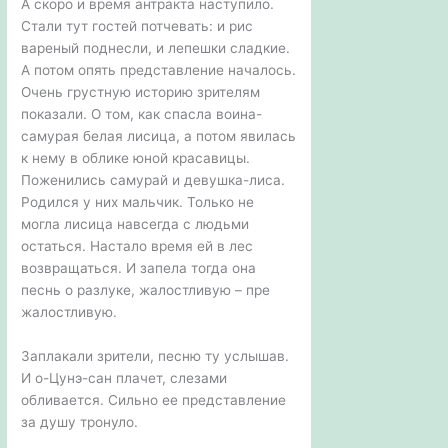
А скоро и время антракта наступило.
Стали тут гостей потчевать: и рис
вареный поднесли, и лепешки сладкие.
А потом опять представление началось.
Очень грустную историю зрителям
показали. О том, как спасла воина-
самурая белая лисица, а потом явилась
к нему в облике юной красавицы.
Поженились самурай и девушка-лиса.
Родился у них мальчик. Только не
могла лисица навсегда с людьми
остаться. Настало время ей в лес
возвращаться. И запела тогда она
песнь о разлуке, жалостливую – пре
жалостливую.
Заплакали зрители, песню ту услышав.
И о-Цунэ-сан плачет, слезами
обливается. Сильно ее представление
за душу тронуло.