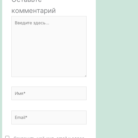
комментарий
k
p
в
Введите
i
p
и
здесь...
т
ь
Имя*
Email*