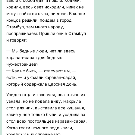
взяли с собой еды и пошли. Ходили,
ходили, весь свет исходили, никак не
могут найти ни сына, ни дочь. В конце
концов решили: пойдем в город
Стамбул, там много народу,
поспрашиваем. Пришли они в Стамбул
и говорят:
— Мы бедные люди, нет ли здесь
караван-сарая для бедных
чужестранцев?
— Как не быть, — отвечают им, —
есть, — и указали караван-сарай,
который содержала царская дочь.
Увидев отца и казначея, она тотчас их
узнала, но не подала виду. Накрыла
стол для них, выставила все кушанья,
какие у нее только были, и усадила за
стол всех постояльцев караван-сарая.
Когда гости немного подвыпили,
хозяйка у них спрашивает: