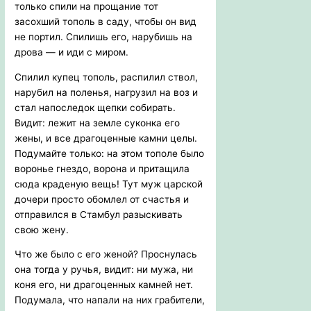
только спили на прощание тот
засохший тополь в саду, чтобы он вид
не портил. Спилишь его, нарубишь на
дрова — и иди с миром.
Спилил купец тополь, распилил ствол,
нарубил на поленья, нагрузил на воз и
стал напоследок щепки собирать.
Видит: лежит на земле суконка его
жены, и все драгоценные камни целы.
Подумайте только: на этом тополе было
воронье гнездо, ворона и притащила
сюда краденую вещь! Тут муж царской
дочери просто обомлел от счастья и
отправился в Стамбул разыскивать
свою жену.
Что же было с его женой? Проснулась
она тогда у ручья, видит: ни мужа, ни
коня его, ни драгоценных камней нет.
Подумала, что напали на них грабители,