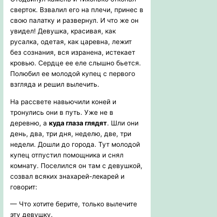
сверток. Взвалил его на плечи, принес в
свою палатку и развернул. И что же он
увидел! Девушка, красивая, как
русалка, одетая, как царевна, лежит
без сознания, вся изранена, истекает
кровью. Сердце ее еле слышно бьется.
Полюбил ее молодой купец с первого
взгляда и решил вылечить.
На рассвете навьючили коней и
тронулись они в путь. Уже не в
деревню, а
куда глаза глядят
. Шли они
день, два, три дня, неделю, две, три
недели. Дошли до города. Тут молодой
купец отпустил помощника и снял
комнату. Поселился он там с девушкой,
созвал всяких знахарей-лекарей и
говорит:
— Что хотите берите, только вылечите
эту девушку.