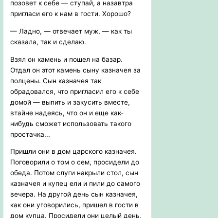
позовет к себе — ступай, а назавтра
пригласи его к нам в гости. Хорошо?
— Ладно, — отвечает муж, — как ты
сказала, так и сделаю.
Взял он камень и пошел на базар.
Отдал он этот камень сыну казначея за
полцены. Сын казначея так
обрадовался, что пригласил его к себе
домой — выпить и закусить вместе,
втайне надеясь, что он и еще как-
нибудь сможет использовать такого
простачка...
Пришли они в дом царского казначея.
Поговорили о том о сем, просидели до
обеда. Потом слуги накрыли стол, сын
казначея и купец ели и пили до самого
вечера. На другой день сын казначея,
как они уговорились, пришел в гости в
дом купца. Просидели они целый день,