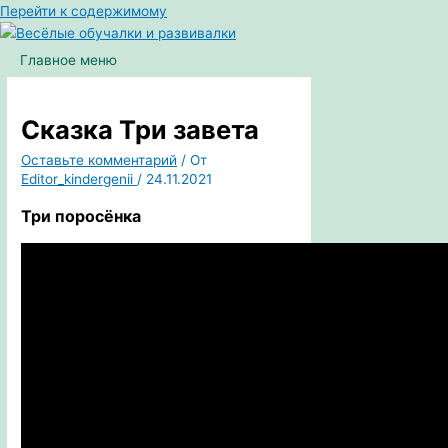
Перейти к содержимому
Главное меню
Сказка Три завета
Оставьте комментарий
/ От
Editor_kindergenii
/
24.11.2021
Три поросёнка