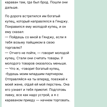
караван там, где был брод. Пошли они
дальше.
По дороге встретился им богатый
купец, который направлялся в Гянджу.
Понравился ему молодой купец, и он
ему сказал:
— Пойдешь со мной в Гянджу, если я
тебя возьму пайщиком в свою
торговлю?
— Отчего не пойти, — говорит молодой
купец. Стали они считать товары. У
молодого товаров оказалось меньше.
— Что ж, -говорит богатый купец,
-будешь моим младшим партнером.
Отправляйся-ка ты вперед, поезжай к
моей жене, отдай ей мой перстень. Она
его узнает и тебя приютит. Подготовь
лавку, все как надо устрой, а я с
караваном приеду — начнем торговать.