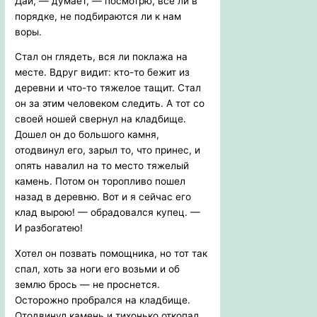
Дай, — думает, — посмотрю, все ли в
порядке, не подбираются ли к нам
воры.
Стал он глядеть, вся ли поклажа на
месте. Вдруг видит: кто-то бежит из
деревни и что-то тяжелое тащит. Стал
он за этим человеком следить. А тот со
своей ношей свернул на кладбище.
Дошел он до большого камня,
отодвинул его, зарыл то, что принес, и
опять навалил на то место тяжелый
камень. Потом он торопливо пошел
назад в деревню. Вот и я сейчас его
клад вырою! — обрадовался купец. —
И разбогатею!
Хотел он позвать помощника, но тот так
спал, хоть за ноги его возьми и об
землю брось — не проснется.
Осторожно пробрался на кладбище.
Отодвинул камень и тихонько откопал