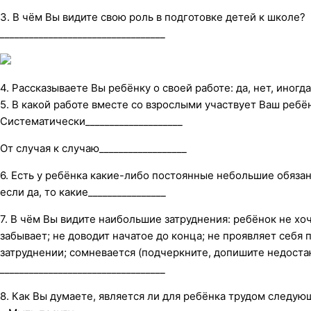
3. В чём Вы видите свою роль в подготовке детей к школе?
__________________________________
4. Рассказываете Вы ребёнку о своей работе: да, нет, иногд
5. В какой работе вместе со взрослыми участвует Ваш ребё
Систематически____________________
От случая к случаю__________________
6. Есть у ребёнка какие-либо постоянные небольшие обязан
если да, то какие________________
7. В чём Вы видите наибольшие затруднения: ребёнок не хо
забывает; не доводит начатое до конца; не проявляет себя 
затруднении; сомневается (подчеркните, допишите недост
__________________________________
8. Как Вы думаете, является ли для ребёнка трудом следу