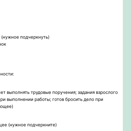
а (нужное подчеркнуть)
нок
ности:
чет выполнять трудовые поручения; задания взрослого
при выполнении работы; готов бросить дело при
ающее)
ющее (нужное подчеркните)