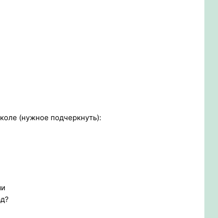
школе (нужное подчеркнуть):
ми
ад?