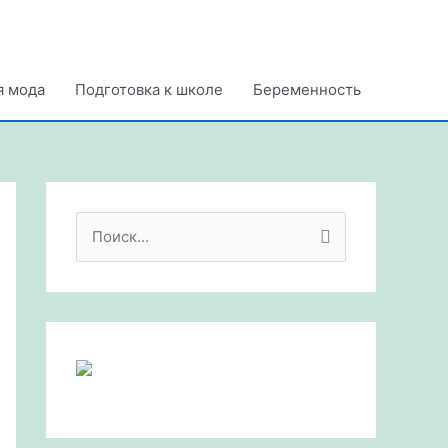
я мода
Подготовка к школе
Беременность
П
о
и
с
к
: