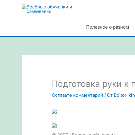
Перейти
к
содержимому
Полезное о разном
Подготовка руки к 
Оставьте комментарий
/ От
Editor_ki
© 2007 «Веселые обучалки»