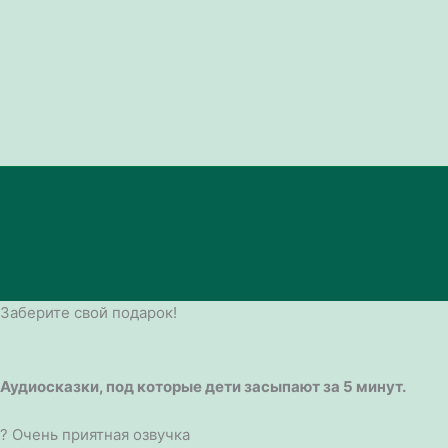
Заберите свой подарок!
Аудиосказки, под которые дети засыпают за 5 минут.
? Очень приятная озвучка